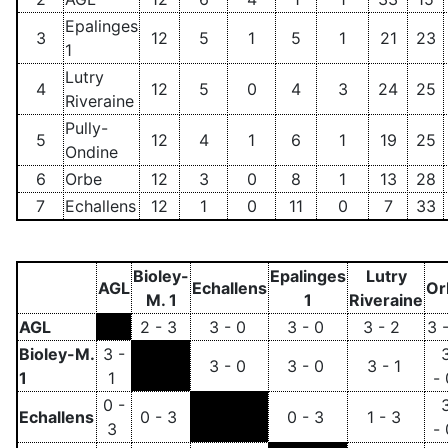
Epalinges
3
12
5
1
5
1
21
23
1
Lutry
4
12
5
0
4
3
24
25
Riveraine
Pully-
5
12
4
1
6
1
19
25
Ondine
6
Orbe
12
3
0
8
1
13
28
7
Echallens
12
1
0
11
0
7
33
Bioley-
Epalinges
Lutry
AGL
Echallens
Or
M. 1
1
Riveraine
AGL
2 - 3
3 - 0
3 - 0
3 - 2
3 
Bioley-M.
3 -
3 - 0
3 - 0
3 - 1
1
1
-
0 -
Echallens
0 - 3
0 - 3
1 - 3
3
-