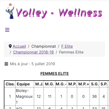
Accueil
Championnat
F Elite
Championnat 2018-19
Femmes Elite
Détails
Mis à jour : 5 juillet 2019
FEMMES ELITE
Clas.
Equipe
M.J.
M.G.
M.G.-
M.P.
M.P.+
S.G.
S.P.
Bioley-
1
Magnoux
12
11
1
0
0
36
4
1
2
AGL
12
6
4
1
1
33
15