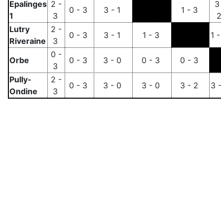
Epalinges
2 -
3
0 - 3
3 - 1
1 - 3
1
3
Lutry
2 -
0 - 3
3 - 1
1 - 3
1 
Riveraine
3
0 -
Orbe
0 - 3
3 - 0
0 - 3
0 - 3
3
Pully-
2 -
0 - 3
3 - 0
3 - 0
3 - 2
3 
Ondine
3