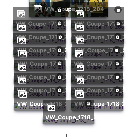
VW_Coupe_1718_204
VW_Coupe_1718_205
VW_Coupe_1718_206
VW_Coupe_1718_207
VW_Coupe_1718_208
VW_Coupe_1718_209
VW_Coupe_1718_210
VW_Coupe_1718_211
VW_Coupe_1718_212
VW_Coupe_1718_213
VW_Coupe_1718_214
VW_Coupe_1718_215
VW_Coupe_1718_216
VW_Coupe_1718_217
VW_Coupe_1718_218
VW_Coupe_1718_219
Tri